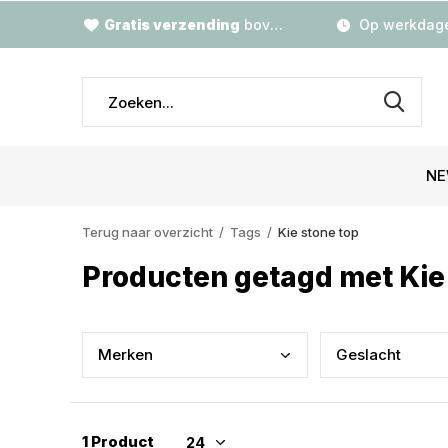
Gratis verzending
boven €79,-
Op werkdage
NE
Terug naar overzicht
Tags
Kie stone top
Producten getagd met Kie
Merk
en
Gesl
acht
1 Product