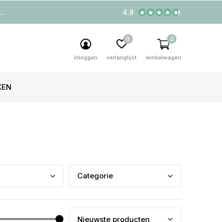
4.8
0
0
inloggen
verlanglijst
winkelwagen
KEN
Cate
gorie