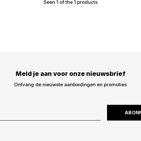
Seen 1 of the 1 products
Meld je aan voor onze
€5,- korting op je best
dingen -> nieuwe drops,
kortingscode is niet ge
Meld je aan voor onze nieuwsbrief
Ontvang de nieuwste aanbiedingen en promoties
ABON