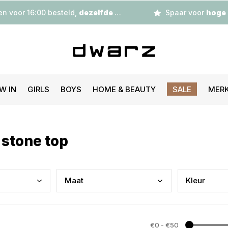
n voor 16:00 besteld,
dezelfde dag
verzonden
Spaar voor
hoge korting
W IN
GIRLS
BOYS
HOME & BEAUTY
SALE
MER
 stone top
Maat
Kleu
r
€0
-
€50