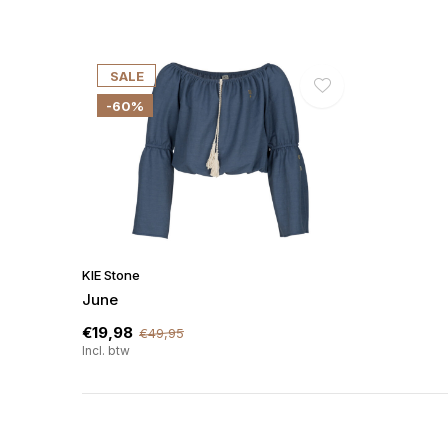
SALE
-60%
KIE Stone
June
€19,98
€49,95
Incl. btw