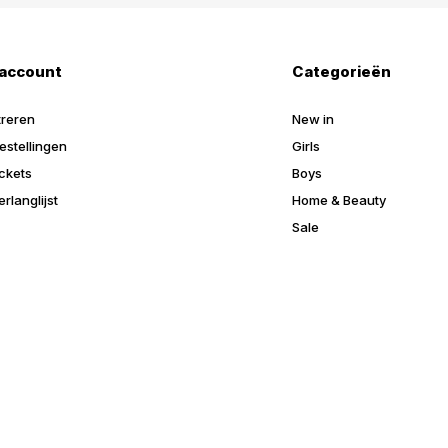
 account
Categorieën
treren
New in
estellingen
Girls
ickets
Boys
erlanglijst
Home & Beauty
Sale