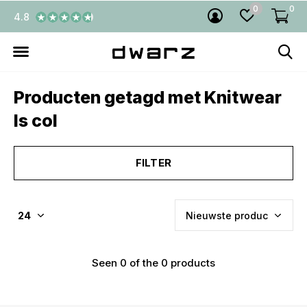
0
0
4.8
Producten getagd met Knitwear
ls col
FILTER
Seen 0 of the 0 products
€5,- KORTING! welkom bij