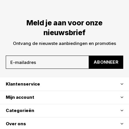
DWARZ!
Meld je aan voor onze nieuwsbrief en ontvang
meteen €5,- korting op je bestelling. We sturen je
Meld je aan voor onze
alleen leuke dingen -> nieuwe drops, acties en
inspiratie. De kortingscode is niet geldig op sale!
nieuwsbrief
Ontvang de nieuwste aanbiedingen en promoties
ABONNEER
ABONNEER
Klantenservice
Mijn account
Categorieën
Over ons