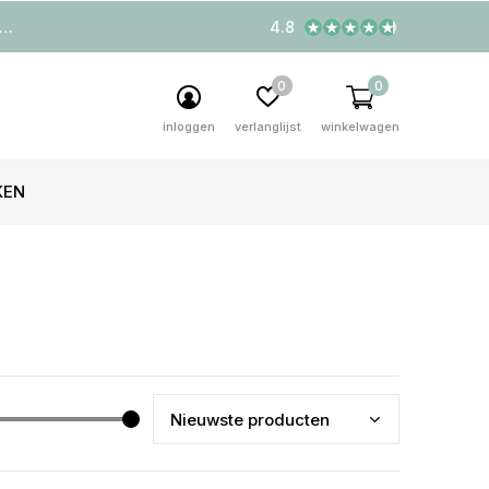
4.8
0
0
inloggen
verlanglijst
winkelwagen
KEN