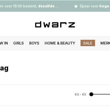
n voor 16:00 besteld,
dezelfde dag
verzonden
Spaar voor
hoge korting
W IN
GIRLS
BOYS
HOME & BEAUTY
SALE
MER
aag
€0
-
€5