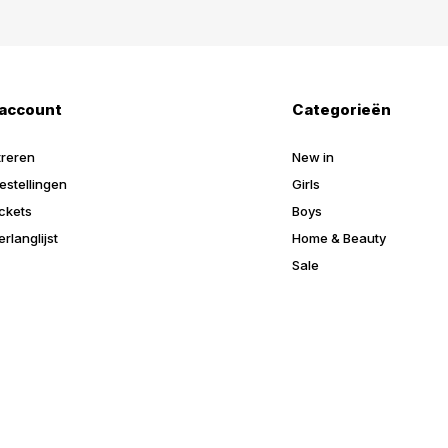
 account
Categorieën
treren
New in
estellingen
Girls
ickets
Boys
erlanglijst
Home & Beauty
Sale