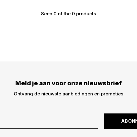
Seen 0 of the 0 products
€5,- KORTING
DWARZ!
Meld je aan voor onze nieuwsbrief
Meld je aan voor onz
€5,- korting op je bes
Ontvang de nieuwste aanbiedingen en promoties
dingen -> nieuwe drops
kortingscode is niet g
ABON