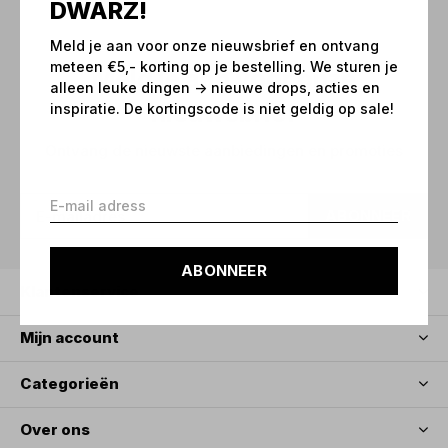
DWARZ!
Meld je aan voor onze nieuwsbrief en ontvang
meteen €5,- korting op je bestelling. We sturen je
Meld je aan voor onze
alleen leuke dingen -> nieuwe drops, acties en
nieuwsbrief
inspiratie. De kortingscode is niet geldig op sale!
Ontvang de nieuwste aanbiedingen en promoties
ABONNEER
ABONNEER
Klantenservice
Mijn account
Categorieën
Over ons