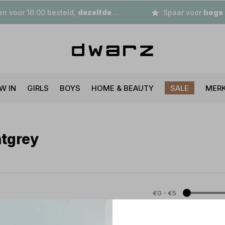
n voor 16:00 besteld,
dezelfde dag
verzonden
Spaar voor
hoge korting
W IN
GIRLS
BOYS
HOME & BEAUTY
SALE
MER
htgrey
€0
-
€5