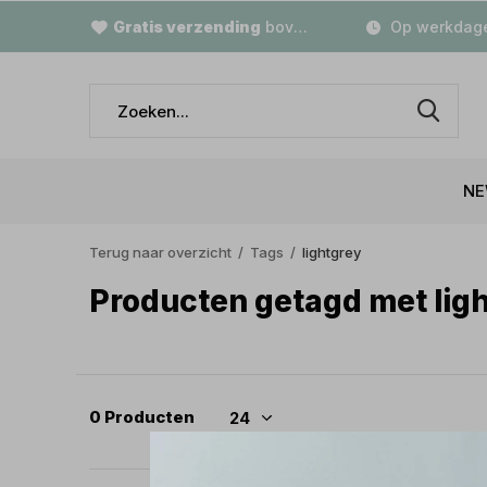
Gratis verzending
boven €79,-
Op werkdage
NE
Terug naar overzicht
Tags
lightgrey
Producten getagd met lig
0 Producten