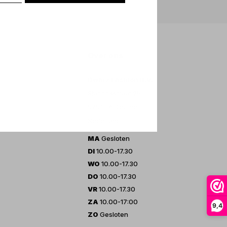
Over ons
Dwarz Fashion B.V.
Stationsstraat 25
5751 HA Deurne
Nederland
MA
Gesloten
DI
10.00-17.30
WO
10.00-17.30
DO
10.00-17.30
VR
10.00-17.30
ZA
10.00-17:00
9,4
ZO
Gesloten