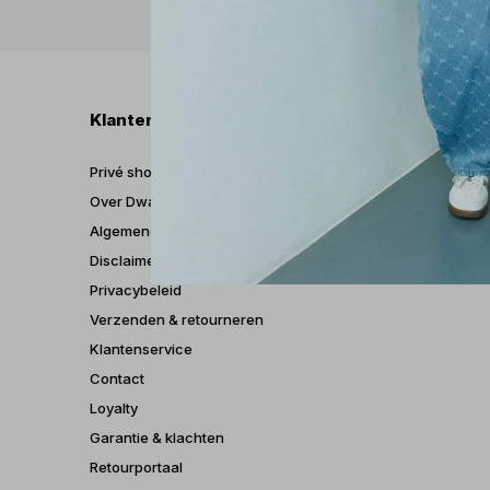
Klantenservice
Mijn
Privé shoppen
Regis
Over Dwarz
Mijn b
Algemene voorwaarden
Mijn t
Disclaimer
Mijn v
Privacybeleid
Verzenden & retourneren
Klantenservice
Contact
Loyalty
Garantie & klachten
Retourportaal