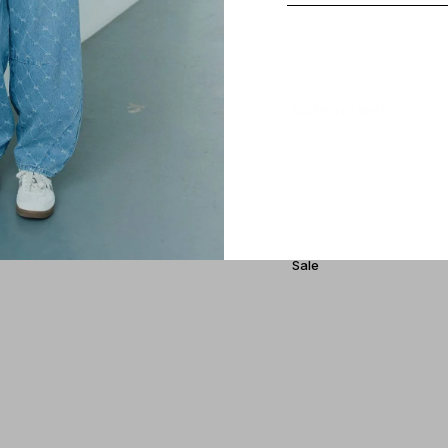
 account
Categorieën
treren
New in
estellingen
Girls
ickets
Boys
erlanglijst
Home & Beauty
Sale