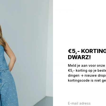
Seen 0 of the 0 products
€5,- KORTING
DWARZ!
Meld je aan voor onze nieuwsbrief
Meld je aan voor onze
€5,- korting op je best
Ontvang de nieuwste aanbiedingen en promoties
dingen -> nieuwe drops,
kortingscode is niet ge
ABON