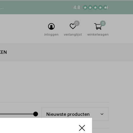
4.8
0
0
inloggen
verlanglijst
winkelwagen
KEN