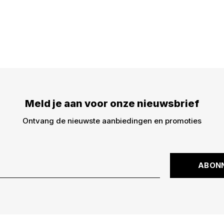
Meld je aan voor onze
€5,- korting op je best
dingen -> nieuwe drops,
kortingscode is niet ge
Meld je aan voor onze nieuwsbrief
Ontvang de nieuwste aanbiedingen en promoties
ABON