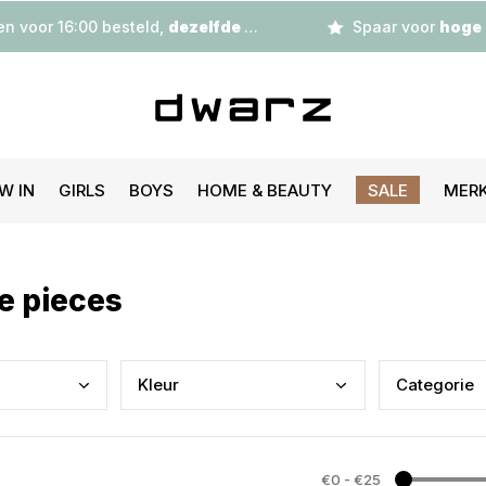
n voor 16:00 besteld,
dezelfde dag
verzonden
Spaar voor
hoge korting
W IN
GIRLS
BOYS
HOME & BEAUTY
SALE
MER
le pieces
Kleu
r
Cate
gorie
€0
-
€25