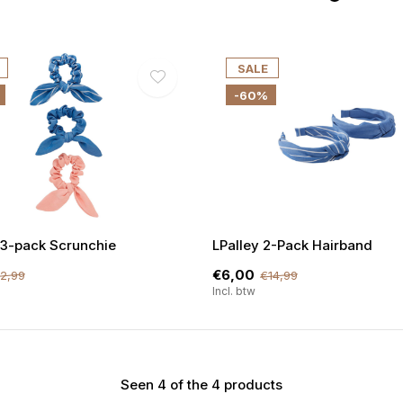
SALE
-60%
 3-pack Scrunchie
LPalley 2-Pack Hairband
€6,00
2,99
€14,99
Incl. btw
€5,- KORTING
DWARZ!
Seen 4 of the 4 products