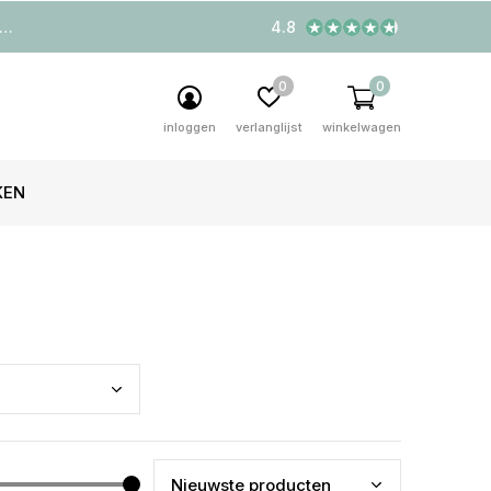
4.8
0
0
inloggen
verlanglijst
winkelwagen
KEN