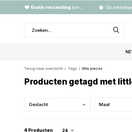
Gratis verzending
boven €79,-
Op werkdage
NE
Terug naar overzicht
Tags
little pieces
Producten getagd met litt
Gesl
acht
Maat
4 Producten