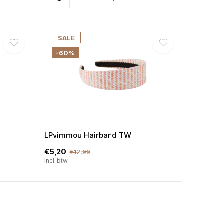
SALE
-60%
LPvimmou Hairband TW
€5,20
€12,99
Incl. btw
! welkom bij