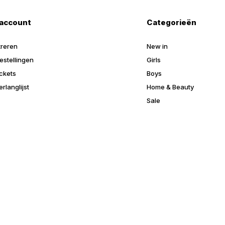
 account
Categorieën
treren
New in
estellingen
Girls
ickets
Boys
erlanglijst
Home & Beauty
Sale