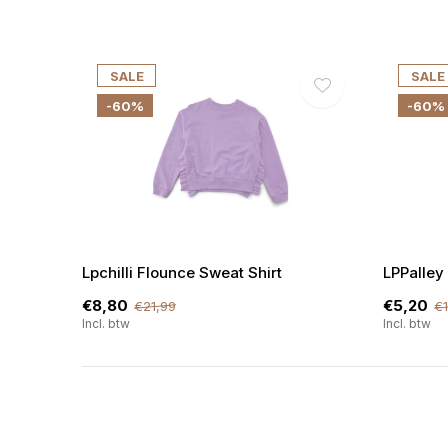
SALE
SALE
-60%
-60%
Lpchilli Flounce Sweat Shirt
LPPalley
€8,80
€5,20
€21,99
€1
Incl. btw
Incl. btw