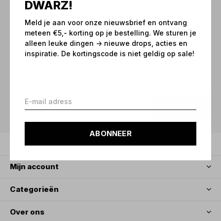
DWARZ!
Meld je aan voor onze nieuwsbrief en ontvang
meteen €5,- korting op je bestelling. We sturen je
Meld je aan voor onze
alleen leuke dingen -> nieuwe drops, acties en
nieuwsbrief
inspiratie. De kortingscode is niet geldig op sale!
Ontvang de nieuwste aanbiedingen en promoties
ABONNEER
ABONNEER
Klantenservice
Mijn account
Categorieën
Over ons